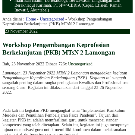
Madrasah Islami, Berteknologi, Berwawasan Lingkungan Dan
Berakhlaqul Karimah. PTSP=>CERIA (Cepat, Efisien, Ramah,
Inovatif, Akuntabel)
Anda disini :
Home
-
Uncategorized
-
Workshop Pengembangan
Keprofesian Berkelanjutan (PKB) MTsN 2 Lamongan
23
November
2022
Workshop Pengembangan Keprofesian
Berkelanjutan (PKB) MTsN 2 Lamongan
Rab, 23 November 2022
Dibaca 726x
Uncategorized
Lamongan, 23 Nopember 2022 MTsN 2 Lamongan mengadakan kegiatan
Pengembangan Keprofesian Berkelanjutan (PKB). Kegiatan ini sungguh
sangatlah penting dalam rangka peningkatan Kwalitas dan Profesionalisme
seorang Guru. Kegiatan ini dilaksanakan dari tanggal 23-26 Nopember
2022.
Pada kali ini kegiatan PKB mengangkat tema “Implementasi Kurikulum
Merdeka dan Pemulihan Pembelajaran Pasca Pandemi”. Tujuan dari
kegiatan PKB ini adalah memfasilitasi guru untuk mencapai standar
kompetensi yang telah ditetapkan. Selain itu, kegiatan ini juga mempunyai
tujuan memotivasi guru untuk memiiliki komitmen dalam melaksanakan
tugas pokok dn fungsinya secara profesional.