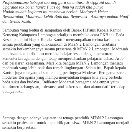
Profesionalisme
Sebagai seorang guru senantiasa di Upgraid dan di
Upgraide tdk boleh hanya Puas dg ilmu yg sudah kita punya
Mudah mudah kegiatan ini membawa berkah, Madrasah Hebat
Bermartabat, Madrasah Lebih Baik dan Beprestasi.. Akhirnya mohon Maaf
dan terima kasih.
Sambutan yang kedua di sampaikan oleh Bapak H.Fausi Kepala Kantor
Kemenag Kabupaten Lamongan sekaligus membuka acara PKB ini. Pada
Kesempatan ini Bapak Kepala Kantor menyampaikan terima kasih atas
semua perubahan yang dilaksanakan di MTsN 2 Lamongan terutama
semakin berkembangnya sarana prasarana di MTsN 2 Lamongan. Madrasah
melaksanakan kurikulum merdeka belajar sesuai dengan peraturan
kementerian agama dengan tetap mempertahankan pelajaran bahasa Arab
dan pelajaran keagamaan. Mari kita bangun MTsN 2 Lamongan menjadi
madrasah yang lebih baik dan ramah lingkungan. Selain itu, Bapak kepala
Kantor juga menyampaikan tentang pentingnya Moderasi Beragama karena
moderasi Beragama yang mampu menyatukan negara kita yang berbeda
beda suku dan budaya.. Indikator Moderasi beragama ada empat yaitu
komitmen kebangsaan, toleransi, anti kekerasan, dan akomodatif terhadap
budaya lokal
Semoga dengan adanya kegiatan ini tenaga pendidik MTsN 2 Lamongan
semakin profesional untuk mendidik para siswa MTsN 2 Lamongan menjadi
semakin berprestasi.