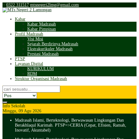
:
:
0322 311517
mtsnegeri2lmg@gmail.com
Kabar
Kabar Madrasah
Kabar Pimpinan
Profil Madrasah
Visi Misi
Sejarah Berdirinya Madrasah
Ekstrakurikuler Madrasah
Prestasi Madrasah
PTSP
Layanan Digital
KURIKULUM
RDM
Struktur Organisasi Madrasah
Info Sekolah
Minggu, 09 Agu 2026
Madrasah Islami, Berteknologi, Berwawasan Lingkungan Dan
Berakhlaqul Karimah. PTSP=>CERIA (Cepat, Efisien, Ramah,
Inovatif, Akuntabel)