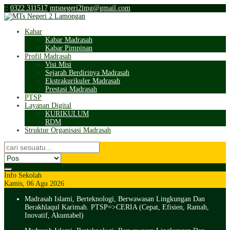
:
:
0322 311517
mtsnegeri2lmg@gmail.com
Kabar
Kabar Madrasah
Kabar Pimpinan
Profil Madrasah
Visi Misi
Sejarah Berdirinya Madrasah
Ekstrakurikuler Madrasah
Prestasi Madrasah
PTSP
Layanan Digital
KURIKULUM
RDM
Struktur Organisasi Madrasah
Info Sekolah
Kamis, 06 Agu 2026
Madrasah Islami, Berteknologi, Berwawasan Lingkungan Dan
Berakhlaqul Karimah. PTSP=>CERIA (Cepat, Efisien, Ramah,
Inovatif, Akuntabel)