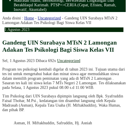
Madrasah Islami, Berteknologi, Berwawasan Lingkungan Dan
Berakhlaqul Karimah. PTSP=>CERIA (Cepat, Efisien, Ramah,
Inovatif, Akuntabel)
Anda disini :
Home
-
Uncategorized
-
Gandeng UIN Surabaya MTsN 2
Lamongan Adakan Tes Psikologi Bagi Siswa Kelas VII
1
Agustus
2023
Gandeng UIN Surabaya MTsN 2 Lamongan
Adakan Tes Psikologi Bagi Siswa Kelas VII
Sel, 1 Agustus 2023
Dibaca 692x
Uncategorized
Program tes psikologi kembali digelar di tahun 2023 ini. Tujuan utama dari
tes ini untuk mengetahui bakat dan minat siswa agar memudahkan siswa
dalam memilih program peminatan yang ada di MTsN 2 Lamongan .
Sasaran tes kali ini siswa kelas 7 MTs Negeri 2 Lamongan. Tes dilaksanakan
pada Selasa, 1 Agustus 2023 pukul 08.00 s.d 11.00 WIB.
Tim Psikolog dari UIN Surabaya dipimpin langsung oleh Bpk. Syafruddin
Faisal Thohar, M.Psi., kedatangan tim disambut langsung oleh Kepala
Madrasah (Asman), Kepala Tata Usaha (H. Miftakhuddin), Waka Humas,
dan pihak BP.
Asman, H. Miftakhuddin, Safruddin, Hj. Asniah