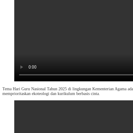
Tema Hari Guru Nasional Tahun 2025 di lingkungan Kementerian Agama adala
memprioritaskan ekoteologi dan kurikulum berbasis cinta.