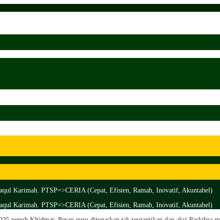
aqul Karimah. PTSP=>CERIA (Cepat, Efisien, Ramah, Inovatif, Akuntabel)
aqul Karimah. PTSP=>CERIA (Cepat, Efisien, Ramah, Inovatif, Akuntabel)
5 penuh Khidmat: Peran guru ditegaskan tak tergantikan dan aksi Paskibra