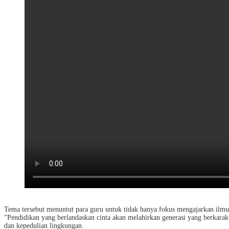
Tema tersebut menuntut para guru untuk tidak hanya fokus mengajarkan ilmu
“Pendidikan yang berlandaskan cinta akan melahirkan generasi yang berkarak
dan kepedulian lingkungan.