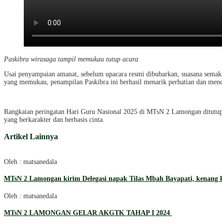
Paskibra wirasaga tampil memukau tutup acara
Usai penyampaian amanat, sebelum upacara resmi dibubarkan, suasana sema
yang memukau, penampilan Paskibra ini berhasil menarik perhatian dan menda
Rangkaian peringatan Hari Guru Nasional 2025 di MTsN 2 Lamongan ditutup 
yang berkarakter dan berbasis cinta.
Artikel Lainnya
Oleh : matsanedala
MTsN 2 Lamongan kirim Delegasi napak Tilas Mbah Bayapati, kenang k
Oleh : matsanedala
MTsN 2 LAMONGAN GELAR AKGTK TAHAP I 2024