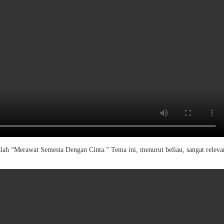
h “Merawat Semesta Dengan Cinta.” Tema ini, menurut beliau, sangat relevan 