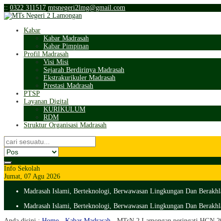
:
:
0322 311517
mtsnegeri2lmg@gmail.com
Kabar
Kabar Madrasah
Kabar Pimpinan
Profil Madrasah
Visi Misi
Sejarah Berdirinya Madrasah
Ekstrakurikuler Madrasah
Prestasi Madrasah
PTSP
Layanan Digital
KURIKULUM
RDM
Struktur Organisasi Madrasah
Info Sekolah
Jumat, 07 Agu 2026
Madrasah Islami, Berteknologi, Berwawasan Lingkungan Dan Berakhl
Madrasah Islami, Berteknologi, Berwawasan Lingkungan Dan Berakhl
Anda disini :
Home
-
Kabar Madrasah
-
MTsN 2 Lamongan peringati HGN 202