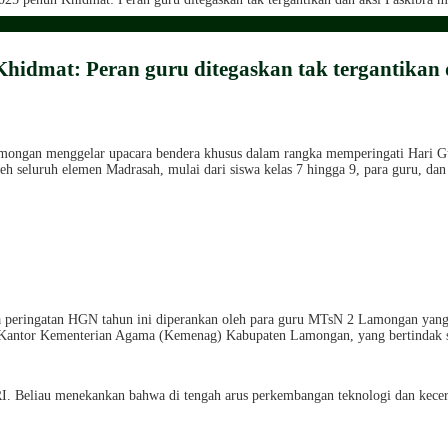
idmat: Peran guru ditegaskan tak tergantikan
ngan menggelar upacara bendera khusus dalam rangka memperingati Hari Gur
h seluruh elemen Madrasah, mulai dari siswa kelas 7 hingga 9, para guru, da
a peringatan HGN tahun ini diperankan oleh para guru MTsN 2 Lamongan yang 
 Kantor Kementerian Agama (Kemenag) Kabupaten Lamongan, yang bertindak 
Beliau menekankan bahwa di tengah arus perkembangan teknologi dan kecerdas