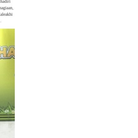
hadiri
hagiaan,
aleakhi
.