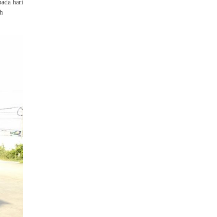
ada hari
ih