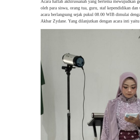
Acara haflah akhirussanah yang bertema mewujudkan gener
oleh para siswa, orang tua, guru, staf kependidikan da
acara berlangsung sejak pukul 08.00 WIB dimulai denga
Akbar Zydane. Yang dilanjutkan dengan acara inti yaitu