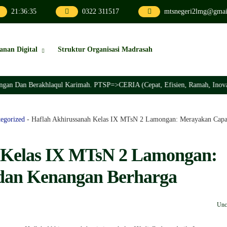
21
:
36
:
37
0322 311517
mtsnegeri2lmg@gmai
anan Digital
Struktur Organisasi Madrasah
khlaqul Karimah. PTSP=>CERIA (Cepat, Efisien, Ramah, Inovatif, Akuntabel
egorized
-
Haflah Akhirussanah Kelas IX MTsN 2 Lamongan: Merayakan Capa
 Kelas IX MTsN 2 Lamongan:
dan Kenangan Berharga
Unc