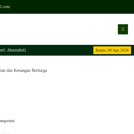
l.com
)
Kamis, 06 Agu 2026
Madrasa
ian dan Kenangan Berharga
ategorized