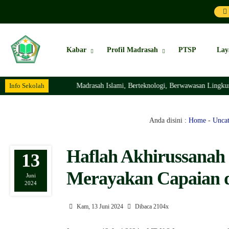
Kabar
Profil Madrasah
PTSP
Lay
Info Sekolah
Madrasah Islami, Berteknologi, Berwawasan Lingkungan Dan Bera
Anda disini :
Home
-
Uncat
Haflah Akhirussanah
13
Merayakan Capaian 
Juni
2024
Kam, 13 Juni 2024
Dibaca 2104x