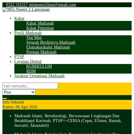
:
:
0322 311517
mtsnegeri2lmg@gmail.com
Kabar
Kabar Madrasah
Kabar Pimpinan
Profil Madrasah
Visi Misi
Sejarah Berdirinya Madrasah
Ekstrakurikuler Madrasah
Prestasi Madrasah
PTSP
Layanan Digital
KURIKULUM
RDM
Struktur Organisasi Madrasah
Info Sekolah
Kamis, 06 Agu 2026
Madrasah Islami, Berteknologi, Berwawasan Lingkungan Dan
Berakhlaqul Karimah. PTSP=>CERIA (Cepat, Efisien, Ramah,
Inovatif, Akuntabel)