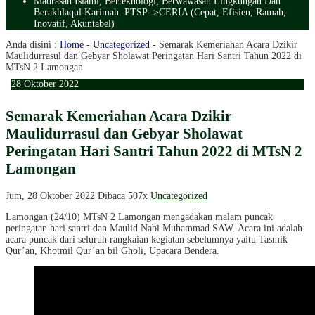
Madrasah Islami, Berteknologi, Berwawasan Lingkungan Dan
Berakhlaqul Karimah. PTSP=>CERIA (Cepat, Efisien, Ramah,
Inovatif, Akuntabel)
Anda disini :
Home
-
Uncategorized
-
Semarak Kemeriahan Acara Dzikir
Maulidurrasul dan Gebyar Sholawat Peringatan Hari Santri Tahun 2022 di
MTsN 2 Lamongan
28
Oktober
2022
Semarak Kemeriahan Acara Dzikir
Maulidurrasul dan Gebyar Sholawat
Peringatan Hari Santri Tahun 2022 di MTsN 2
Lamongan
Jum, 28 Oktober 2022
Dibaca 507x
Uncategorized
Lamongan (24/10) MTsN 2 Lamongan mengadakan malam puncak
peringatan hari santri dan Maulid Nabi Muhammad SAW. Acara ini adalah
acara puncak dari seluruh rangkaian kegiatan sebelumnya yaitu Tasmik
Qur’an, Khotmil Qur’an bil Gholi, Upacara Bendera.