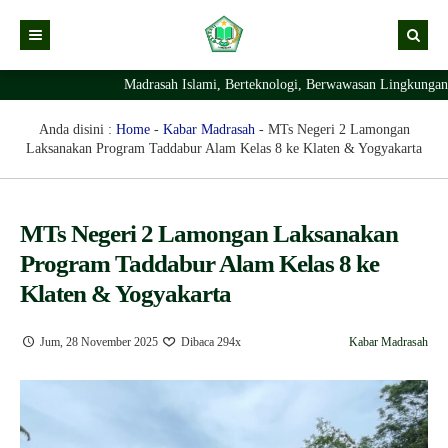
Madrasah Islami, Berteknologi, Berwawasan Lingkungan Dan Ber
Kabar
Profil Madrasah
Kabar Madrasah
Anda disini :
Home
-
Kabar Madrasah
-
MTs Negeri 2 Lamongan
Laksanakan Program Taddabur Alam Kelas 8 ke Klaten & Yogyakarta
PTSP
Kabar Pimpinan
Visi Misi
Layanan Digital
Sejarah Berdirinya Madrasah
MTs Negeri 2 Lamongan Laksanakan
Struktur Organisasi Madrasah
Ekstrakurikuler Madrasah
KURIKULUM
Program Taddabur Alam Kelas 8 ke
Prestasi Madrasah
RDM
Klaten & Yogyakarta
Jum, 28 November 2025
Dibaca 294x
Kabar Madrasah