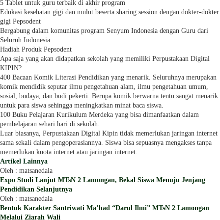
5 Tablet untuk guru terbaik di akhir program
Edukasi kesehatan gigi dan mulut beserta sharing session dengan dokter-dokter
gigi Pepsodent
Bergabung dalam komunitas program Senyum Indonesia dengan Guru dari
Seluruh Indonesia
Hadiah Produk Pepsodent
Apa saja yang akan didapatkan sekolah yang memiliki Perpustakaan Digital
KIPIN?
400 Bacaan Komik Literasi Pendidikan yang menarik. Seluruhnya merupakan
komik mendidik seputar ilmu pengetahuan alam, ilmu pengetahuan umum,
sosial, budaya, dan budi pekerti. Berupa komik berwarna tentu sangat menarik
untuk para siswa sehingga meningkatkan minat baca siswa.
100 Buku Pelajaran Kurikulum Merdeka yang bisa dimanfaatkan dalam
pembelajaran sehari hari di sekolah.
Luar biasanya, Perpustakaan Digital Kipin tidak memerlukan jaringan internet
sama sekali dalam pengoperasiannya. Siswa bisa sepuasnya mengakses tanpa
memerlukan kuota internet atau jaringan internet.
Artikel Lainnya
Oleh : matsanedala
Expo Studi Lanjut MTsN 2 Lamongan, Bekal Siswa Menuju Jenjang
Pendidikan Selanjutnya
Oleh : matsanedala
Bentuk Karakter Santriwati Ma’had “Darul Ilmi” MTsN 2 Lamongan
Melalui Ziarah Wali