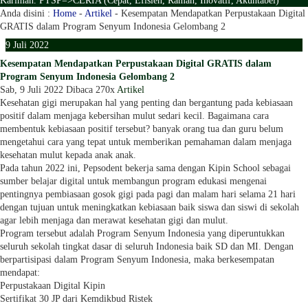
Karimah. PTSP=>CERIA (Cepat, Efisien, Ramah, Inovatif, Akuntabel)
Anda disini :
Home
-
Artikel
-
Kesempatan Mendapatkan Perpustakaan Digital
GRATIS dalam Program Senyum Indonesia Gelombang 2
9
Juli
2022
Kesempatan Mendapatkan Perpustakaan Digital GRATIS dalam
Program Senyum Indonesia Gelombang 2
Sab, 9 Juli 2022
Dibaca 270x
Artikel
Kesehatan gigi merupakan hal yang penting dan bergantung pada kebiasaan
positif dalam menjaga kebersihan mulut sedari kecil. Bagaimana cara
membentuk kebiasaan positif tersebut? banyak orang tua dan guru belum
mengetahui cara yang tepat untuk memberikan pemahaman dalam menjaga
kesehatan mulut kepada anak anak.
Pada tahun 2022 ini, Pepsodent bekerja sama dengan Kipin School sebagai
sumber belajar digital untuk membangun program edukasi mengenai
pentingnya pembiasaan gosok gigi pada pagi dan malam hari selama 21 hari
dengan tujuan untuk meningkatkan kebiasaan baik siswa dan siswi di sekolah
agar lebih menjaga dan merawat kesehatan gigi dan mulut.
Program tersebut adalah Program Senyum Indonesia yang diperuntukkan
seluruh sekolah tingkat dasar di seluruh Indonesia baik SD dan MI. Dengan
berpartisipasi dalam Program Senyum Indonesia, maka berkesempatan
mendapat:
Perpustakaan Digital Kipin
Sertifikat 30 JP dari Kemdikbud Ristek