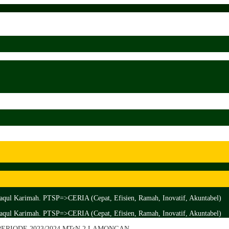
aqul Karimah. PTSP=>CERIA (Cepat, Efisien, Ramah, Inovatif, Akuntabel)
aqul Karimah. PTSP=>CERIA (Cepat, Efisien, Ramah, Inovatif, Akuntabel)
ERIODE 2023/2024 MTsN 2 LAMONGAN