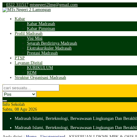
:
:
0322 311517
mtsnegeri2lmg@gmail.com
Kabar
Kabar Madrasah
Kabar Pimpinan
Profil Madrasah
Visi Misi
Sejarah Berdirinya Madrasah
Ekstrakurikuler Madrasah
Prestasi Madrasah
PTSP
Layanan Digital
KURIKULUM
RDM
Struktur Organisasi Madrasah
Info Sekolah
Sabtu, 08 Agu 2026
Madrasah Islami, Berteknologi, Berwawasan Lingkungan Dan Berakhl
Madrasah Islami, Berteknologi, Berwawasan Lingkungan Dan Berakhl
Anda disini :
Home
-
Uncategorized
-
KESERUAN LDKMS MPK & OSIS P