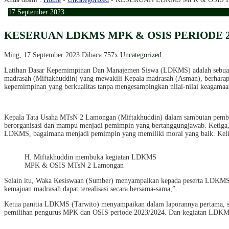
17
September
2023
KESERUAN LDKMS MPK & OSIS PERIODE 2
Ming, 17 September 2023
Dibaca 757x
Uncategorized
Latihan Dasar Kepemimpinan Dan Manajemen Siswa (LDKMS) adalah sebuah b
madrasah (Miftakhuddin) yang mewakili Kepala madrasah (Asman), berharap 
kepemimpinan yang berkualitas tanpa mengesampingkan nilai-nilai keagama
Kepala Tata Usaha MTsN 2 Lamongan (Miftakhuddin) dalam sambutan pem
berorganisasi dan mampu menjadi pemimpin yang bertanggungjawab. Ketiga
LDKMS, bagaimana menjadi pemimpin yang memiliki moral yang baik. Kel
H. Miftakhuddin membuka kegiatan LDKMS
MPK & OSIS MTsN 2 Lamongan
Selain itu, Waka Kesiswaan (Sumber) menyampaikan kepada peserta LDKMS di
kemajuan madrasah dapat terealisasi secara bersama-sama,”.
Ketua panitia LDKMS (Tarwito) menyampaikan dalam laporannya pertama, sisw
pemilihan pengurus MPK dan OSIS periode 2023/2024. Dan kegiatan LDKMS d