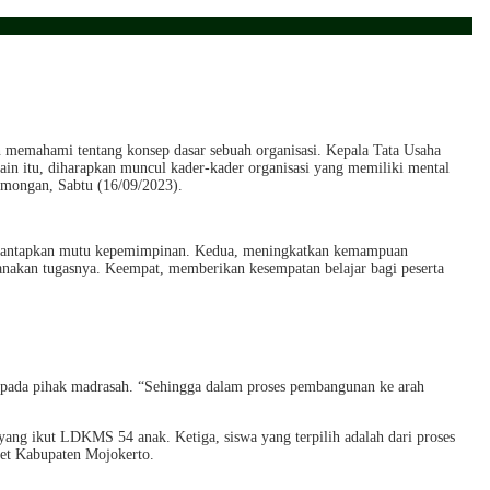
emahami tentang konsep dasar sebuah organisasi. Kepala Tata Usaha
n itu, diharapkan muncul kader-kader organisasi yang memiliki mental
amongan, Sabtu (16/09/2023).
mantapkan mutu kepemimpinan. Kedua, meningkatkan kemampuan
akan tugasnya. Keempat, memberikan kesempatan belajar bagi peserta
epada pihak madrasah. “Sehingga dalam proses pembangunan ke arah
ang ikut LDKMS 54 anak. Ketiga, siswa yang terpilih adalah dari proses
cet Kabupaten Mojokerto.