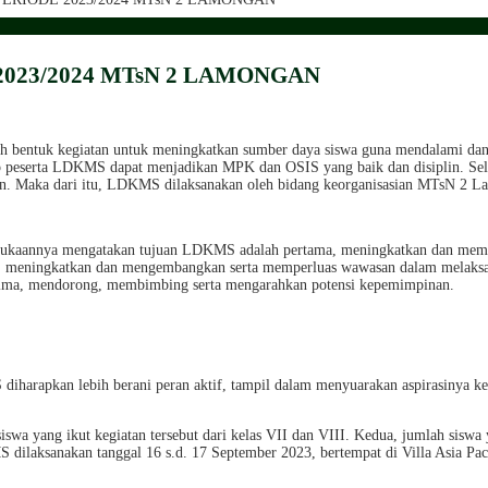
023/2024 MTsN 2 LAMONGAN
entuk kegiatan untuk meningkatkan sumber daya siswa guna mendalami dan m
peserta LDKMS dapat menjadikan MPK dan OSIS yang baik dan disiplin. Selai
an. Maka dari itu, LDKMS dilaksanakan oleh bidang keorganisasian MTsN 2 L
bukaannya mengatakan tujuan LDKMS adalah pertama, meningkatkan dan me
, meningkatkan dan mengembangkan serta memperluas wawasan dalam melaksan
ima, mendorong, membimbing serta mengarahkan potensi kepemimpinan.
harapkan lebih berani peran aktif, tampil dalam menyuarakan aspirasinya k
a yang ikut kegiatan tersebut dari kelas VII dan VIII. Kedua, jumlah siswa y
ilaksanakan tanggal 16 s.d. 17 September 2023, bertempat di Villa Asia Pa