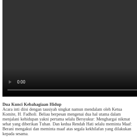
Dua Kunci Kebahagiaan Hidup
Acara inti diisi dengan tausiyah singkat namun mendalam oleh Ketua
Komite, H. Fadholi. Beliau berpesan mengenai dua hal utama dalam
menjalani kehidupan yakni pertama selalu Bersyukur: Menghargai nikmat
sehat yang diberikan Tuhan. Dan kedua Rendah Hati selalu meminta Maaf:
Berani mengakui dan meminta maaf atas segala kekhilafan yang dilakukan
kepada sesama.