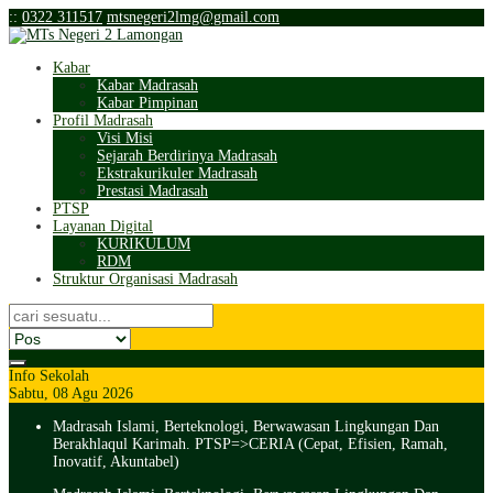
:
:
0322 311517
mtsnegeri2lmg@gmail.com
Kabar
Kabar Madrasah
Kabar Pimpinan
Profil Madrasah
Visi Misi
Sejarah Berdirinya Madrasah
Ekstrakurikuler Madrasah
Prestasi Madrasah
PTSP
Layanan Digital
KURIKULUM
RDM
Struktur Organisasi Madrasah
Info Sekolah
Sabtu, 08 Agu 2026
Madrasah Islami, Berteknologi, Berwawasan Lingkungan Dan
Berakhlaqul Karimah. PTSP=>CERIA (Cepat, Efisien, Ramah,
Inovatif, Akuntabel)