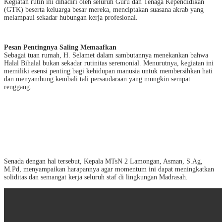
Kegiatan rutin ini dihadiri oleh seluruh Guru dan Tenaga Kependidikan
(GTK) beserta keluarga besar mereka, menciptakan suasana akrab yang
melampaui sekadar hubungan kerja profesional.
Pesan Pentingnya Saling Memaafkan
Sebagai tuan rumah, H. Selamet dalam sambutannya menekankan bahwa
Halal Bihalal bukan sekadar rutinitas seremonial. Menurutnya, kegiatan ini
memiliki esensi penting bagi kehidupan manusia untuk membersihkan hati
dan menyambung kembali tali persaudaraan yang mungkin sempat
renggang.
Senada dengan hal tersebut, Kepala MTsN 2 Lamongan, Asman, S.Ag,
M.Pd, menyampaikan harapannya agar momentum ini dapat meningkatkan
soliditas dan semangat kerja seluruh staf di lingkungan Madrasah.