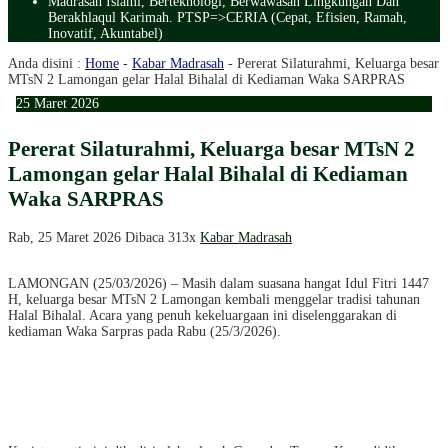
Madrasah Islami, Berteknologi, Berwawasan Lingkungan Dan
Berakhlaqul Karimah. PTSP=>CERIA (Cepat, Efisien, Ramah,
Inovatif, Akuntabel)
Anda disini :
Home
-
Kabar Madrasah
-
Pererat Silaturahmi, Keluarga besar
MTsN 2 Lamongan gelar Halal Bihalal di Kediaman Waka SARPRAS
25
Maret
2026
Pererat Silaturahmi, Keluarga besar MTsN 2
Lamongan gelar Halal Bihalal di Kediaman
Waka SARPRAS
Rab, 25 Maret 2026
Dibaca 313x
Kabar Madrasah
LAMONGAN (25/03/2026) – Masih dalam suasana hangat Idul Fitri 1447
H, keluarga besar MTsN 2 Lamongan kembali menggelar tradisi tahunan
Halal Bihalal. Acara yang penuh kekeluargaan ini diselenggarakan di
kediaman Waka Sarpras pada Rabu (25/3/2026).