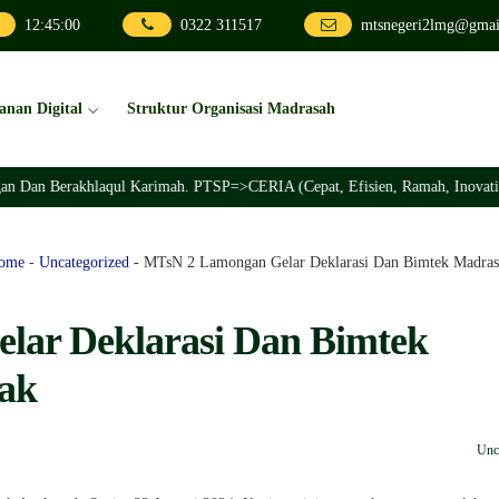
12
:
45
:
02
0322 311517
mtsnegeri2lmg@gmai
anan Digital
Struktur Organisasi Madrasah
hlaqul Karimah. PTSP=>CERIA (Cepat, Efisien, Ramah, Inovatif, Akuntabel)
ome
-
Uncategorized
-
MTsN 2 Lamongan Gelar Deklarasi Dan Bimtek Madra
ar Deklarasi Dan Bimtek
ak
Unc