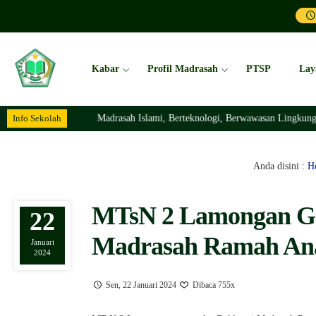
Kabar
Profil Madrasah
PTSP
Lay
Info Sekolah
Madrasah Islami, Berteknologi, Berwawasan Lingkungan Dan Berak
Anda disini :
H
MTsN 2 Lamongan Gel
22
Madrasah Ramah An
Januari
2024
Sen, 22 Januari 2024
Dibaca 755x