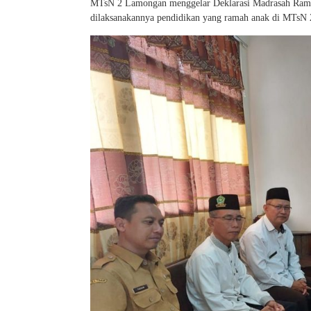
MTsN 2 Lamongan menggelar Deklarasi Madrasah Ramah 
dilaksanakannya pendidikan yang ramah anak di MTsN