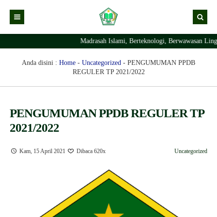
Madrasah Islami, Berteknologi, Berwawasan Lingku
Kabar
Profil Madrasah
Kabar Madrasah
Anda disini :
Home
-
Uncategorized
-
PENGUMUMAN PPDB
REGULER TP 2021/2022
PTSP
Kabar Pimpinan
Visi Misi
Layanan Digital
Sejarah Berdirinya Madrasah
PENGUMUMAN PPDB REGULER TP
Struktur Organisasi Madrasah
Ekstrakurikuler Madrasah
KURIKULUM
2021/2022
Prestasi Madrasah
RDM
Kam, 15 April 2021
Dibaca 620x
Uncategorized