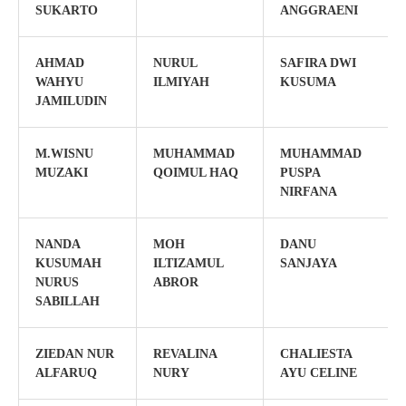
SUKARTO
ANGGRAENI
AHMAD
NURUL
SAFIRA DWI
WAHYU
ILMIYAH
KUSUMA
JAMILUDIN
M.WISNU
MUHAMMAD
MUHAMMAD
MUZAKI
QOIMUL HAQ
PUSPA
NIRFANA
NANDA
MOH
DANU
KUSUMAH
ILTIZAMUL
SANJAYA
NURUS
ABROR
SABILLAH
ZIEDAN NUR
REVALINA
CHALIESTA
ALFARUQ
NURY
AYU CELINE