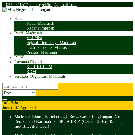
:
:
0322 311517
mtsnegeri2lmg@gmail.com
Kabar
Kabar Madrasah
Kabar Pimpinan
Profil Madrasah
Visi Misi
Sejarah Berdirinya Madrasah
Ekstrakurikuler Madrasah
Prestasi Madrasah
PTSP
Layanan Digital
KURIKULUM
RDM
Struktur Organisasi Madrasah
Info Sekolah
Jumat, 07 Agu 2026
Madrasah Islami, Berteknologi, Berwawasan Lingkungan Dan
Berakhlaqul Karimah. PTSP=>CERIA (Cepat, Efisien, Ramah,
Inovatif, Akuntabel)