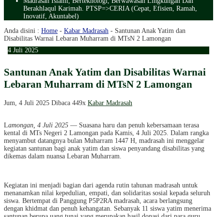
Madrasah Islami, Berteknologi, Berwawasan Lingkungan Dan
Berakhlaqul Karimah. PTSP=>CERIA (Cepat, Efisien, Ramah,
Inovatif, Akuntabel)
Anda disini :
Home
-
Kabar Madrasah
-
Santunan Anak Yatim dan
Disabilitas Warnai Lebaran Muharram di MTsN 2 Lamongan
4
Juli
2025
Santunan Anak Yatim dan Disabilitas Warnai
Lebaran Muharram di MTsN 2 Lamongan
Jum, 4 Juli 2025
Dibaca 449x
Kabar Madrasah
L
amongan, 4 Juli 2025
— Suasana haru dan penuh kebersamaan terasa
kental di MTs Negeri 2 Lamongan pada Kamis, 4 Juli 2025. Dalam rangka
menyambut datangnya bulan Muharram 1447 H, madrasah ini menggelar
kegiatan santunan bagi anak yatim dan siswa penyandang disabilitas yang
dikemas dalam nuansa Lebaran Muharram.
Kegiatan ini menjadi bagian dari agenda rutin tahunan madrasah untuk
menanamkan nilai kepedulian, empati, dan solidaritas sosial kepada seluruh
siswa. Bertempat di Panggung P5P2RA madrasah, acara berlangsung
dengan khidmat dan penuh kehangatan. Sebanyak 11 siswa yatim menerima
santunan berupa uang tunai yang merupakan hasil donasi dari para guru,