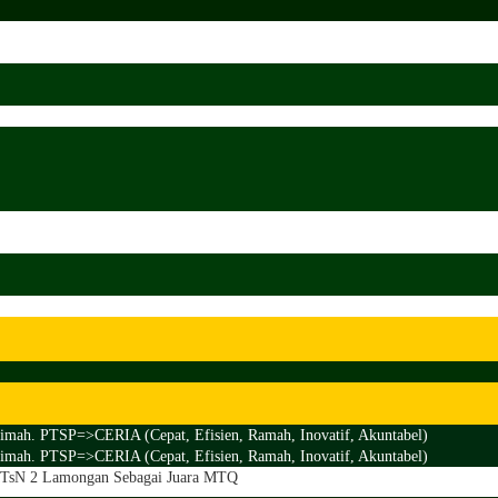
imah. PTSP=>CERIA (Cepat, Efisien, Ramah, Inovatif, Akuntabel)
imah. PTSP=>CERIA (Cepat, Efisien, Ramah, Inovatif, Akuntabel)
 MTsN 2 Lamongan Sebagai Juara MTQ