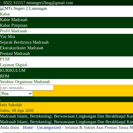
:
:
0322 311517
mtsnegeri2lmg@gmail.com
Kabar
Kabar Madrasah
Kabar Pimpinan
Profil Madrasah
Visi Misi
Sejarah Berdirinya Madrasah
Ekstrakurikuler Madrasah
Prestasi Madrasah
PTSP
Layanan Digital
KURIKULUM
RDM
Struktur Organisasi Madrasah
Info Sekolah
Sabtu, 08 Agu 2026
Madrasah Islami, Berteknologi, Berwawasan Lingkungan Dan Berakhlaqul Kar
Madrasah Islami, Berteknologi, Berwawasan Lingkungan Dan Berakhlaqul Kar
Anda disini :
Home
-
Uncategorized
-
Selamat & Sukses Atas Prestasi Siswa