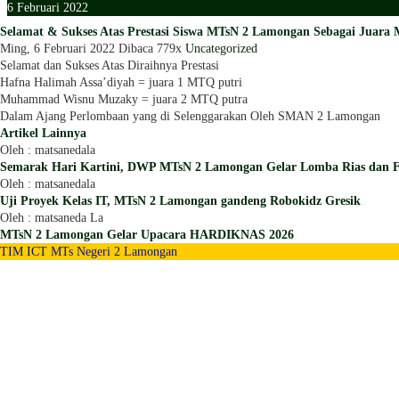
6
Februari
2022
Selamat & Sukses Atas Prestasi Siswa MTsN 2 Lamongan Sebagai Juara
Ming, 6 Februari 2022
Dibaca 779x
Uncategorized
Selamat dan Sukses Atas Diraihnya Prestasi
Hafna Halimah Assa’diyah = juara 1 MTQ putri
Muhammad Wisnu Muzaky = juara 2 MTQ putra
Dalam Ajang Perlombaan yang di Selenggarakan Oleh SMAN 2 Lamongan
Artikel Lainnya
Oleh : matsanedala
Semarak Hari Kartini, DWP MTsN 2 Lamongan Gelar Lomba Rias dan 
Oleh : matsanedala
Uji Proyek Kelas IT, MTsN 2 Lamongan gandeng Robokidz Gresik
Oleh : matsaneda La
MTsN 2 Lamongan Gelar Upacara HARDIKNAS 2026
TIM ICT MTs Negeri 2 Lamongan