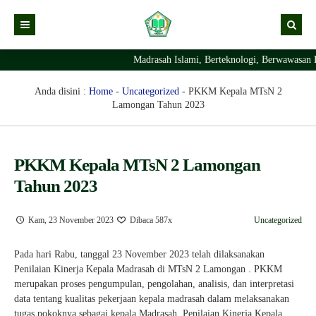
Madrasah Islami, Berteknologi, Berwawasan L
Kabar
Profil Madrasah
Kabar Madrasah
Anda disini :
Home
-
Uncategorized
-
PKKM Kepala MTsN 2
Lamongan Tahun 2023
PTSP
Kabar Pimpinan
Visi Misi
Layanan Digital
Sejarah Berdirinya Madrasah
PKKM Kepala MTsN 2 Lamongan
Struktur Organisasi Madrasah
Ekstrakurikuler Madrasah
KURIKULUM
Tahun 2023
Prestasi Madrasah
RDM
Kam, 23 November 2023
Dibaca 587x
Uncategorized
Pada hari Rabu, tanggal 23 November 2023 telah dilaksanakan
Penilaian Kinerja Kepala Madrasah di MTsN 2 Lamongan . PKKM
merupakan proses pengumpulan, pengolahan, analisis, dan interpretasi
data tentang kualitas pekerjaan kepala madrasah dalam melaksanakan
tugas pokoknya sebagai kepala Madrasah. Penilaian Kinerja Kepala