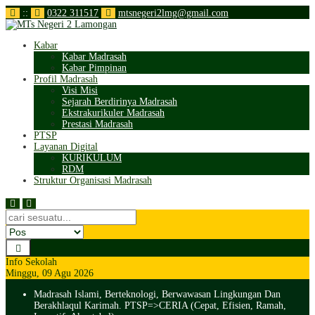
:
:
0322 311517
mtsnegeri2lmg@gmail.com
Kabar
Kabar Madrasah
Kabar Pimpinan
Profil Madrasah
Visi Misi
Sejarah Berdirinya Madrasah
Ekstrakurikuler Madrasah
Prestasi Madrasah
PTSP
Layanan Digital
KURIKULUM
RDM
Struktur Organisasi Madrasah
Info Sekolah
Minggu, 09 Agu 2026
Madrasah Islami, Berteknologi, Berwawasan Lingkungan Dan
Berakhlaqul Karimah. PTSP=>CERIA (Cepat, Efisien, Ramah,