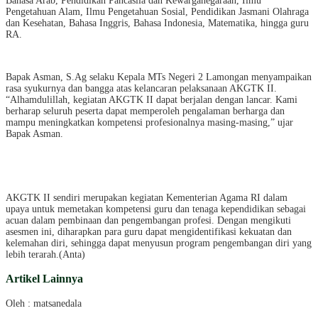
Bahasa Arab, Pendidikan Pancasila dan Kewarganegaraan, Ilmu
Pengetahuan Alam, Ilmu Pengetahuan Sosial, Pendidikan Jasmani Olahraga
dan Kesehatan, Bahasa Inggris, Bahasa Indonesia, Matematika, hingga guru
RA.
Bapak Asman, S.Ag selaku Kepala MTs Negeri 2 Lamongan menyampaikan
rasa syukurnya dan bangga atas kelancaran pelaksanaan AKGTK II.
“Alhamdulillah, kegiatan AKGTK II dapat berjalan dengan lancar. Kami
berharap seluruh peserta dapat memperoleh pengalaman berharga dan
mampu meningkatkan kompetensi profesionalnya masing-masing,” ujar
Bapak Asman.
AKGTK II sendiri merupakan kegiatan Kementerian Agama RI dalam
upaya untuk memetakan kompetensi guru dan tenaga kependidikan sebagai
acuan dalam pembinaan dan pengembangan profesi. Dengan mengikuti
asesmen ini, diharapkan para guru dapat mengidentifikasi kekuatan dan
kelemahan diri, sehingga dapat menyusun program pengembangan diri yang
lebih terarah.(Anta)
Artikel Lainnya
Oleh : matsanedala