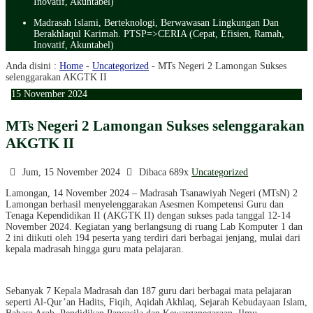
Inovatif, Akuntabel)
Madrasah Islami, Berteknologi, Berwawasan Lingkungan Dan
Berakhlaqul Karimah. PTSP=>CERIA (Cepat, Efisien, Ramah,
Inovatif, Akuntabel)
Anda disini :
Home
-
Uncategorized
-
MTs Negeri 2 Lamongan Sukses
selenggarakan AKGTK II
15
November
2024
MTs Negeri 2 Lamongan Sukses selenggarakan
AKGTK II
Jum, 15 November 2024
Dibaca 689x
Uncategorized
Lamongan, 14 November 2024 – Madrasah Tsanawiyah Negeri (MTsN) 2
Lamongan berhasil menyelenggarakan Asesmen Kompetensi Guru dan
Tenaga Kependidikan II (AKGTK II) dengan sukses pada tanggal 12-14
November 2024. Kegiatan yang berlangsung di ruang Lab Komputer 1 dan
2 ini diikuti oleh 194 peserta yang terdiri dari berbagai jenjang, mulai dari
kepala madrasah hingga guru mata pelajaran.
Sebanyak 7 Kepala Madrasah dan 187 guru dari berbagai mata pelajaran
seperti Al-Qur’an Hadits, Fiqih, Aqidah Akhlaq, Sejarah Kebudayaan Islam,