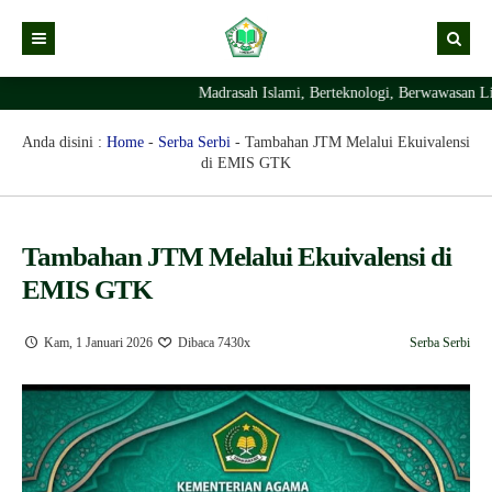
Madrasah Islami, Berteknologi, Berwawasan Lin
Kabar
Profil Madrasah
Kabar Madrasah
Anda disini :
Home
-
Serba Serbi
-
Tambahan JTM Melalui Ekuivalensi
di EMIS GTK
PTSP
Kabar Pimpinan
Visi Misi
Layanan Digital
Sejarah Berdirinya Madrasah
Tambahan JTM Melalui Ekuivalensi di
Struktur Organisasi Madrasah
Ekstrakurikuler Madrasah
KURIKULUM
EMIS GTK
Prestasi Madrasah
RDM
Kam, 1 Januari 2026
Dibaca 7430x
Serba Serbi