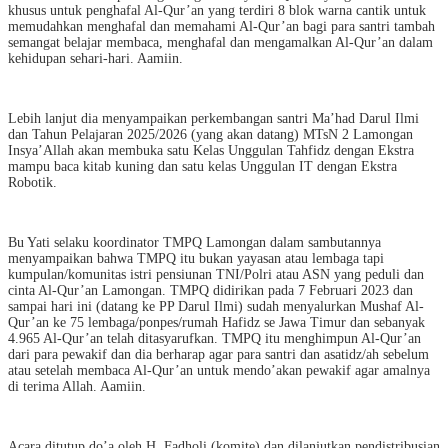
khusus untuk penghafal Al-Qur’an yang terdiri 8 blok warna cantik untuk
memudahkan menghafal dan memahami Al-Qur’an bagi para santri tambah
semangat belajar membaca, menghafal dan mengamalkan Al-Qur’an dalam
kehidupan sehari-hari. Aamiin.
Lebih lanjut dia menyampaikan perkembangan santri Ma’had Darul Ilmi
dan Tahun Pelajaran 2025/2026 (yang akan datang) MTsN 2 Lamongan
Insya’Allah akan membuka satu Kelas Unggulan Tahfidz dengan Ekstra
mampu baca kitab kuning dan satu kelas Unggulan IT dengan Ekstra
Robotik.
Bu Yati selaku koordinator TMPQ Lamongan dalam sambutannya
menyampaikan bahwa TMPQ itu bukan yayasan atau lembaga tapi
kumpulan/komunitas istri pensiunan TNI/Polri atau ASN yang peduli dan
cinta Al-Qur’an Lamongan. TMPQ didirikan pada 7 Februari 2023 dan
sampai hari ini (datang ke PP Darul Ilmi) sudah menyalurkan Mushaf Al-
Qur’an ke 75 lembaga/ponpes/rumah Hafidz se Jawa Timur dan sebanyak
4.965 Al-Qur’an telah ditasyarufkan. TMPQ itu menghimpun Al-Qur’an
dari para pewakif dan dia berharap agar para santri dan asatidz/ah sebelum
atau setelah membaca Al-Qur’an untuk mendo’akan pewakif agar amalnya
di terima Allah. Aamiin.
Acara ditutup do’a oleh H. Fadholi (komite) dan dilanjutkan pendistribusian