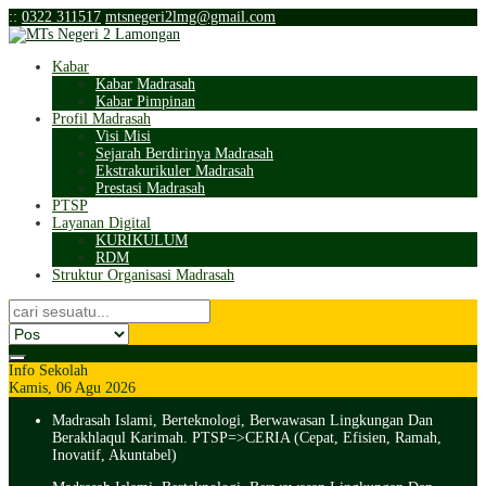
:
:
0322 311517
mtsnegeri2lmg@gmail.com
Kabar
Kabar Madrasah
Kabar Pimpinan
Profil Madrasah
Visi Misi
Sejarah Berdirinya Madrasah
Ekstrakurikuler Madrasah
Prestasi Madrasah
PTSP
Layanan Digital
KURIKULUM
RDM
Struktur Organisasi Madrasah
Info Sekolah
Kamis, 06 Agu 2026
Madrasah Islami, Berteknologi, Berwawasan Lingkungan Dan
Berakhlaqul Karimah. PTSP=>CERIA (Cepat, Efisien, Ramah,
Inovatif, Akuntabel)