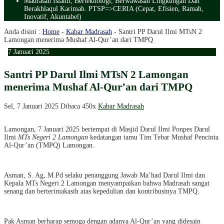
Madrasah Islami, Berteknologi, Berwawasan Lingkungan Dan
Berakhlaqul Karimah. PTSP=>CERIA (Cepat, Efisien, Ramah,
Inovatif, Akuntabel)
Anda disini :
Home
-
Kabar Madrasah
-
Santri PP Darul Ilmi MTsN 2
Lamongan menerima Mushaf Al-Qur’an dari TMPQ
7
Januari
2025
Santri PP Darul Ilmi MTsN 2 Lamongan
menerima Mushaf Al-Qur’an dari TMPQ
Sel, 7 Januari 2025
Dibaca 450x
Kabar Madrasah
Lamongan, 7 Januari 2025 bertempat di Masjid Darul Ilmi Ponpes Darul
Ilmi
MTs Negeri 2 Lamongan
kedatangan tamu Tim Tebar Mushaf Pencinta
Al-Qur’an (TMPQ) Lamongan.
Asman, S. Ag, M.Pd selaku penanggung Jawab Ma’had Darul Ilmi dan
Kepala MTs Negeri 2 Lamongan menyampaikan bahwa Madrasah sangat
senang dan berterimakasih atas kepedulian dan kontribusinya TMPQ.
Pak Asman berharap semoga dengan adanya Al-Qur’an yang didesain