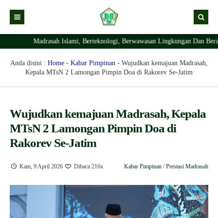
Madrasah Islami, Berteknologi, Berwawasan Lingkungan Dan Berakh
Kabar
Profil Madrasah
Kabar Madrasah
Anda disini :
Home
-
Kabar Pimpinan
-
Wujudkan kemajuan Madrasah,
Kepala MTsN 2 Lamongan Pimpin Doa di Rakorev Se-Jatim
PTSP
Kabar Pimpinan
Visi Misi
Layanan Digital
Sejarah Berdirinya Madrasah
Wujudkan kemajuan Madrasah, Kepala
Struktur Organisasi Madrasah
Ekstrakurikuler Madrasah
KURIKULUM
MTsN 2 Lamongan Pimpin Doa di
Prestasi Madrasah
RDM
Rakorev Se-Jatim
Kam, 9 April 2026
Dibaca 216x
Kabar Pimpinan
/
Prestasi Madrasah