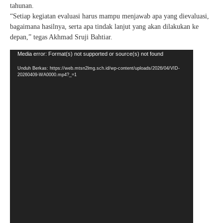
tahunan.
“Setiap kegiatan evaluasi harus mampu menjawab apa yang dievaluasi,
bagaimana hasilnya, serta apa tindak lanjut yang akan dilakukan ke
depan,” tegas Akhmad Sruji Bahtiar.
Pemutar
Media error: Format(s) not supported or source(s) not found
Video
Unduh Berkas: https://web.mtsn2lmg.sch.id/wp-content/uploads/2026/04/VID-
20260409-WA0000.mp4?_=1