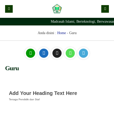
Madrasah Islami, Berteknologi, Berwawasa
Kabar
Profil Madrasah
Kabar Madrasah
Anda disini :
Home
-
Guru
PTSP
Kabar Pimpinan
Visi Misi
Layanan Digital
Sejarah Berdirinya Madrasah
Struktur Organisasi Madrasah
Ekstrakurikuler Madrasah
KURIKULUM
Guru
Prestasi Madrasah
RDM
Add Your Heading Text Here
Tenaga Pendidik dan Staf