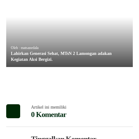
Oleh : matsanedala
Lahirkan Generasi Sehat, MTsN 2 Lamongan adakan
Kegiatan Aksi Bergizi.
Artikel ini memiliki
0 Komentar