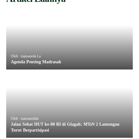
Oleh : matsaneda La
Agenda Penting Madrasah
Oleh : matsanedala
Jalan Sehat HUT ke-80 RI di Glagah: MTsN 2 Lamongan
Turut Berpartisipasi