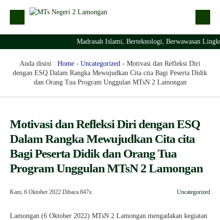
Madrasah Islami, Berteknologi, Berwawasan Lingkun
Kabar
Profil Madrasah
Anda disini :
Home
-
Uncategorized
-
Motivasi dan Refleksi Diri
dengan ESQ Dalam Rangka Mewujudkan Cita cita Bagi Peserta Didik
PTSP
dan Orang Tua Program Unggulan MTsN 2 Lamongan
Layanan Digital
Struktur Organisasi Madrasah
Motivasi dan Refleksi Diri dengan ESQ
Dalam Rangka Mewujudkan Cita cita
Bagi Peserta Didik dan Orang Tua
Program Unggulan MTsN 2 Lamongan
Kam, 6 Oktober 2022
Dibaca 847x
Uncategorized
Lamongan (6 Oktober 2022) MTsN 2 Lamongan mengadakan kegiatan