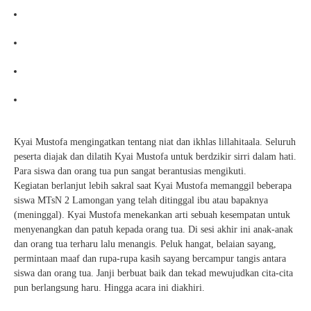
Kyai Mustofa mengingatkan tentang niat dan ikhlas lillahitaala. Seluruh
peserta diajak dan dilatih Kyai Mustofa untuk berdzikir sirri dalam hati.
Para siswa dan orang tua pun sangat berantusias mengikuti.
Kegiatan berlanjut lebih sakral saat Kyai Mustofa memanggil beberapa
siswa MTsN 2 Lamongan yang telah ditinggal ibu atau bapaknya
(meninggal). Kyai Mustofa menekankan arti sebuah kesempatan untuk
menyenangkan dan patuh kepada orang tua. Di sesi akhir ini anak-anak
dan orang tua terharu lalu menangis. Peluk hangat, belaian sayang,
permintaan maaf dan rupa-rupa kasih sayang bercampur tangis antara
siswa dan orang tua. Janji berbuat baik dan tekad mewujudkan cita-cita
pun berlangsung haru. Hingga acara ini diakhiri.