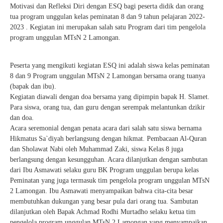
Motivasi dan Refleksi Diri dengan ESQ bagi peserta didik dan orang
tua program unggulan kelas peminatan 8 dan 9 tahun pelajaran 2022-
2023 . Kegiatan ini merupakan salah satu Program dari tim pengelola
program unggulan MTsN 2 Lamongan.
Peserta yang mengikuti kegiatan ESQ ini adalah siswa kelas peminatan
8 dan 9 Program unggulan MTsN 2 Lamongan bersama orang tuanya
(bapak dan ibu).
Kegiatan diawali dengan doa bersama yang dipimpin bapak H. Slamet.
Para siswa, orang tua, dan guru dengan serempak melantunkan dzikir
dan doa.
Acara seremonial dengan penata acara dari salah satu siswa bernama
Hikmatus Sa`diyah berlangsung dengan hikmat. Pembacaan Al-Quran
dan Sholawat Nabi oleh Muhammad Zaki, siswa Kelas 8 juga
berlangsung dengan kesungguhan. Acara dilanjutkan dengan sambutan
dari Ibu Asmawati selaku guru BK Program unggulan berupa kelas
Peminatan yang juga termasuk tim pengelola program unggulan MTsN
2 Lamongan. Ibu Asmawati menyampaikan bahwa cita-cita besar
membutuhkan dukungan yang besar pula dari orang tua. Sambutan
dilanjutkan oleh Bapak Achmad Rodhi Murtadho selaku ketua tim
pengelola program unggulan MTsN 2 Lamongan yang menyampaikan