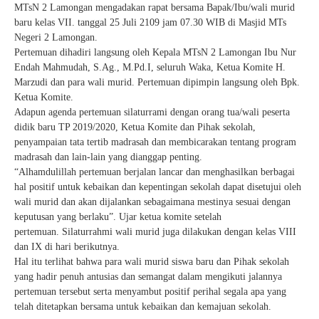
MTsN 2 Lamongan mengadakan rapat bersama Bapak/Ibu/wali murid
baru kelas VII. tanggal 25 Juli 2109 jam 07.30 WIB di Masjid MTs
Negeri 2 Lamongan.
Pertemuan dihadiri langsung oleh Kepala MTsN 2 Lamongan Ibu Nur
Endah Mahmudah, S.Ag., M.Pd.I, seluruh Waka, Ketua Komite H.
Marzudi dan para wali murid. Pertemuan dipimpin langsung oleh Bpk.
Ketua Komite.
Adapun agenda pertemuan silaturrami dengan orang tua/wali peserta
didik baru TP 2019/2020, Ketua Komite dan Pihak sekolah,
penyampaian tata tertib madrasah dan membicarakan tentang program
madrasah dan lain-lain yang dianggap penting.
“Alhamdulillah pertemuan berjalan lancar dan menghasilkan berbagai
hal positif untuk kebaikan dan kepentingan sekolah dapat disetujui oleh
wali murid dan akan dijalankan sebagaimana mestinya sesuai dengan
keputusan yang berlaku”. Ujar ketua komite setelah
pertemuan. Silaturrahmi wali murid juga dilakukan dengan kelas VIII
dan IX di hari berikutnya.
Hal itu terlihat bahwa para wali murid siswa baru dan Pihak sekolah
yang hadir penuh antusias dan semangat dalam mengikuti jalannya
pertemuan tersebut serta menyambut positif perihal segala apa yang
telah ditetapkan bersama untuk kebaikan dan kemajuan sekolah.