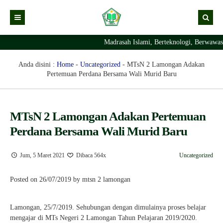
Madrasah Islami, Berteknologi, Berwawas
Kabar
Profil Madrasah
Kabar Madrasah
Anda disini :
Home
-
Uncategorized
-
MTsN 2 Lamongan Adakan
Pertemuan Perdana Bersama Wali Murid Baru
PTSP
Kabar Pimpinan
Visi Misi
Layanan Digital
Sejarah Berdirinya Madrasah
MTsN 2 Lamongan Adakan Pertemuan
Struktur Organisasi Madrasah
Ekstrakurikuler Madrasah
KURIKULUM
Perdana Bersama Wali Murid Baru
Prestasi Madrasah
RDM
Jum, 5 Maret 2021
Dibaca 564x
Uncategorized
Posted on 26/07/2019 by mtsn 2 lamongan
Lamongan, 25/7/2019. Sehubungan dengan dimulainya proses belajar
mengajar di MTs Negeri 2 Lamongan Tahun Pelajaran 2019/2020.