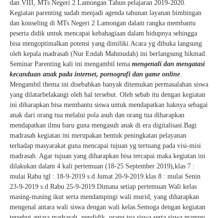
dan VIII, MTs Negeri 2 Lamongan Tahun pelajaran 2019-2020.
Kegiatan parenting sudah menjadi agenda tahunan layanan bimbingan
dan konseling di MTs Negeri 2 Lamongan dalam rangka membantu
peserta didik untuk mencapai kebahagiaan dalam hidupnya sehingga
bisa mengoptimalkan potensi yang dimiliki.Acara yg dibuka langsung
oleh kepala madrasah (Nur Endah Mahmudah) ini berlangsung hikmad.
Seminar Parenting kali ini mengambil tema
mengenali dan mengatasi
kecanduan anak pada internet, pornografi dan game online
.
Mengambil thema ini disebabkan banyak ditemukan permasalahan siswa
yang dilatarbelakangi oleh hal tersebut. Oleh sebab itu dengan kegiatan
ini diharapkan bisa membantu siswa untuk mendapatkan haknya sebagai
anak dari orang tua melalui pola asuh dan orang tua diharapkan
mendapatkan ilmu baru guna mengasuh anak di era digitalisasi.Bagi
madrasah kegiatan ini merupakan bentuk peningkatan pelayanan
terhadap masyarakat guna mencapai tujuan yg tertuang pada visi-misi
madrasah. Agar tujuan yang diharapkan bisa tercapai maka kegiatan ini
dilakukan dalam 4 kali pertemuan (18-25 September 2019),klas 7 :
mulai Rabu tgl : 18-9-2019 s.d Jumat 20-9-2019.klas 8 : mulai Senin
23-9-2019 s.d Rabu 25-9-2019.Dimana setiap pertemuan Wali kelas
masing-masing ikut serta mendampingi wali murid, yang diharapkan
mengenal antara wali siswa dengan wali kelas.Semoga dengan kegiatan
tersebut antara madrasah, pendidik, orang tua siswa serta siswa mampu