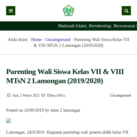
Madrasah Islami, Berteknologi, Berwawasan 
Kabar
Profil Madrasah
Kabar Madrasah
Anda disini :
Home
-
Uncategorized
-
Parenting Wali Siswa Kelas VII
& VIII MTsN 2 Lamongan (2019/2020)
PTSP
Kabar Pimpinan
Visi Misi
Layanan Digital
Sejarah Berdirinya Madrasah
Parenting Wali Siswa Kelas VII & VIII
Struktur Organisasi Madrasah
Ekstrakurikuler Madrasah
KURIKULUM
MTsN 2 Lamongan (2019/2020)
Prestasi Madrasah
RDM
Jum, 5 Maret 2021
Dibaca 601x
Uncategorized
Posted on 24/09/2019 by mtsn 2 lamongan
Lamongan, 24/9/2019. Kegiatan parenting wali peserta didik kelas VII