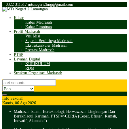
:
:
0322 311517
mtsnegeri2lmg@gmail.com
Kabar
Kabar Madrasah
Kabar Pimpinan
Profil Madrasah
Visi Misi
Sejarah Berdirinya Madrasah
Ekstrakurikuler Madrasah
Prestasi Madrasah
PTSP
Layanan Digital
KURIKULUM
RDM
Struktur Organisasi Madrasah
Info Sekolah
Kamis, 06 Agu 2026
Madrasah Islami, Berteknologi, Berwawasan Lingkungan Dan
Berakhlaqul Karimah. PTSP=>CERIA (Cepat, Efisien, Ramah,
Inovatif, Akuntabel)