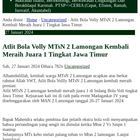
Madrasah Islami, Berteknologi, Berwawasan Lingkungan Dan
Berakhlaqul Karimah. PTSP=>CERIA (Cepat, Efisien, Ramah,
Inovatif, Akuntabel)
Anda disini :
Home
-
Uncategorized
-
Atlit Bola Volly MTsN 2 Lamongan
Kembali Meraih Juara 1 Tingkat Jawa Timur
27
Januari
2024
Atlit Bola Volly MTsN 2 Lamongan Kembali
Meraih Juara 1 Tingkat Jawa Timur
Sab, 27 Januari 2024
Dibaca 782x
Uncategorized
Alhamdulillah, kembali warga MTsN 2 Lamongan ucapkan atas berkat
rahmat Allah SWT, Atlit Bola Vollly MTsN 2 Lamongan kembali meraih
prestasi.
Atlit MTsN 2 Lamongan kembali meraih juara 1 di bidang Bola Voli tingkat
Jawa Timur. Kejuaraan kali ini di raih pada event Madagaskar IV yang
diselenggarakan oleh MAN 2 Lamongan tanggal 26-27 Januari 2024.
Bapak Mahendra selaku pembina dan pelatih ekstra bola voli menyampaikan
bahwa pertandingan yang sengit ini dimulai ketika Mtsn 2 Vs Smpn 1
mantup
Selanjutnya MTs kebo melati palang tuban vs Mtsn 2 lamongan. Lanjut
Semifinal